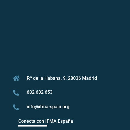

P.º de la Habana, 9, 28036 Madrid
682 682 653

info@ifma-spain.org

Conecta con IFMA España