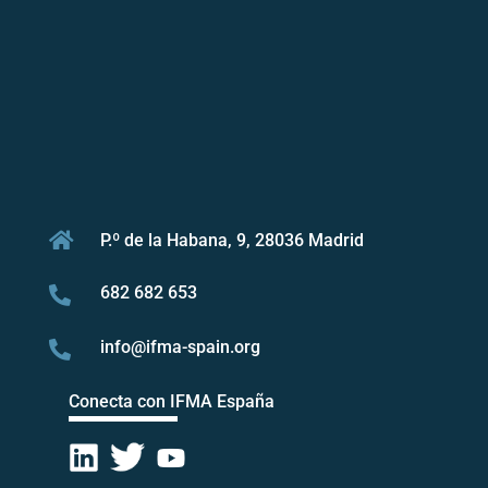

P.º de la Habana, 9, 28036 Madrid
682 682 653

info@ifma-spain.org

Conecta con IFMA España