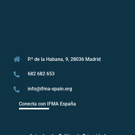

P.º de la Habana, 9, 28036 Madrid
682 682 653

info@ifma-spain.org

Conecta con IFMA España