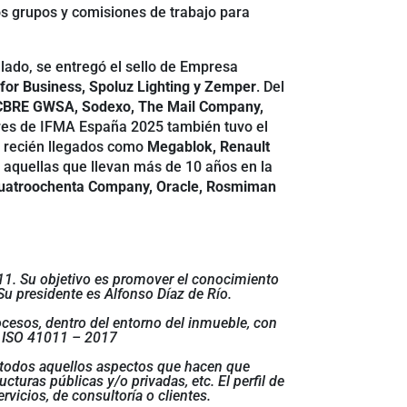
os grupos y comisiones de trabajo para
ado, se entregó el sello de Empresa
or Business, Spoluz Lighting y Zemper
. Del
CBRE GWSA, Sodexo, The Mail Company,
res de IFMA España 2025 también tuvo el
s recién llegados como
Megablok, Renault
 aquellas que llevan más de 10 años en la
Cuatroochenta Company, Oracle, Rosmiman
011. Su objetivo es promover el conocimiento
Su presidente es Alfonso Díaz de Río.
ocesos, dentro del entorno del inmueble, con
l. ISO 41011 – 2017
ar todos aquellos aspectos que hacen que
cturas públicas y/o privadas, etc. El perfil de
icios, de consultoría o clientes.