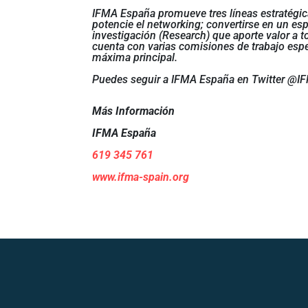
IFMA España promueve tres líneas estratégica
potencie el networking; convertirse en un esp
investigación (Research) que aporte valor a t
cuenta con varias comisiones de trabajo esp
máxima principal.
Puedes seguir a IFMA España en Twitter @IF
Más Información
IFMA España
619 345 761
www.ifma-spain.org