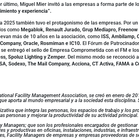
r último, Miguel Mier invitó a las empresas a forma parte de l
imiento y experiencia”.
 2025 también tuvo el protagonismo de las empresas. Por un l
ados como
Megablok, Renault Jurado, Grup Mediapro, Freenow f
levan más de 10 años en la asociación, como
ISS, Ambilamp, 
 Company, Oracle, Rosmiman e IC10.
El Fórum de Patrocinado
 se entregó el sello de Empresa Comprometida con el FM e lo
ss, Spoluz Lighting y Zemper
. Del mismo modo se reconoció a
A, Sodexo, The Mail Company, Acciona, CT Activa, FAMA a 
national Facility Management Association, se creó en enero de 2
ue aporta al mundo empresarial y a la sociedad esta disciplina. 
zativa que integra las personas, los espacios de trabajo y los pr
 las personas y mejorar la productividad de su actividad principa
ility Managers; que son los profesionales encargados de gestion
y productivas en oficinas, instalaciones, industrias, e infraestru
es, Facility Managers de empresas y empresas proveedoras de serv