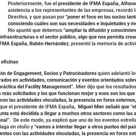
Posteriormente, fue
el presidente de IFMA España, Alfonso
asistencia a los representantes de las empresas, recordó l
Directiva, y que pasan por “
poner el foco en los socios tan
conociendo cuáles son sus necesidades e inquietudes y m
Río apuntó que debemos
“ampliar la difusión y conocimie
s infraestructuras o el sector público, algo que nos permita cre
 IFMA España, Rubén Hernández
, presentó la memoria de acti
 oficinas
ión de Engagement, Socios y Patrocinadores
quien adelantó lo
rados en actividades, comunicación y eventos orientados sobre 
 práctica del Facility Management”.
Mier dijo que los resultado
s más solicitados y los que funcionan mejor y esos son los que 
con las actividades vinculadas, la presencia en foros externos, 
z que el presidente de IFMA España
, Miguel Mier señaló que “el 
unta está decidida a llegar a muchos otros sectores como las a
ional”.
De este modo, ya explicó que uno de los eventos estrell
laga en otoño y
“vamos a intentar llegar a otros puntos del pa
tos con las actividades vinculadas, la presencia en foros extern