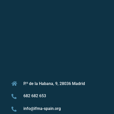

P.º de la Habana, 9, 28036 Madrid
682 682 653

info@ifma-spain.org
